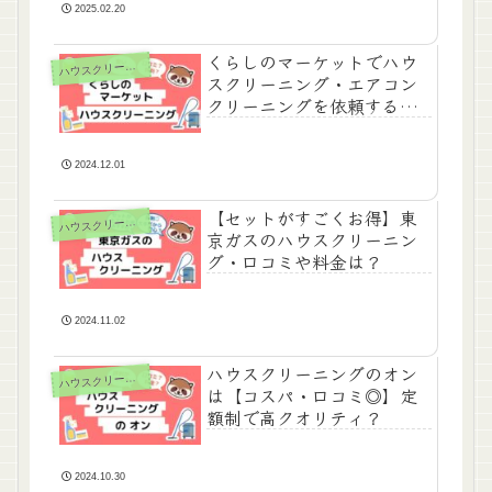
2025.02.20
くらしのマーケットでハウ
ハ
ウスクリーニング
スクリーニング・エアコン
クリーニングを依頼するの
はアリ？
2024.12.01
【セットがすごくお得】東
ハ
ウスクリーニング
京ガスのハウスクリーニン
グ・口コミや料金は？
2024.11.02
ハウスクリーニングのオン
ハ
ウスクリーニング
は【コスパ・口コミ◎】定
額制で高クオリティ？
2024.10.30