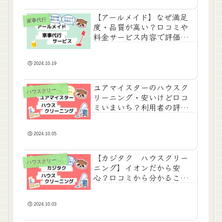
【アールメイド】なぜ満足
家事代行
度・品質が高い？口コミや
料金サービス内容で評価と
比較
2024.10.19
ユアマイスターのハウスク
ハ
ウスクリーニング
リーニング・安いけど口コ
ミいまいち？利用者の評価
と料金まとめ
2024.10.05
【カジタク ハウスクリー
ハ
ウスクリーニング
ニング】イオンだから安
心？口コミから分かるこ
と・料金・特徴まとめ
2024.10.03