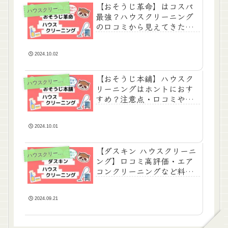
【おそうじ革命】はコスパ
ハ
ウスクリーニング
最強？ハウスクリーニング
の口コミから見えてきたこ
と・料金比較・注意点など
2024.10.02
【おそうじ本舗】ハウスク
ハ
ウスクリーニング
リーニングはホントにおす
すめ？注意点・口コミや評
判・料金まとめ
2024.10.01
【ダスキン ハウスクリーニ
ハ
ウスクリーニング
ング】口コミ高評価・エア
コンクリーニングなど料金
は？
2024.09.21