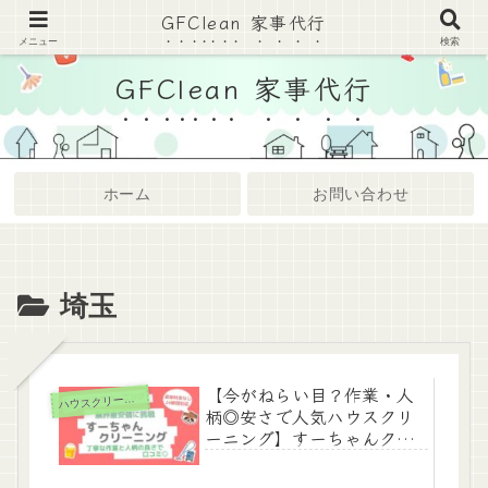
GFClean 家事代行
家事代行・ハウスクリーニングまとめサイト
メニュー
検索
GFClean 家事代行
ホーム
お問い合わせ
埼玉
【今がねらい目？作業・人
ハ
ウスクリーニング
柄◎安さで人気ハウスクリ
ーニング】すーちゃんクリ
ーニング