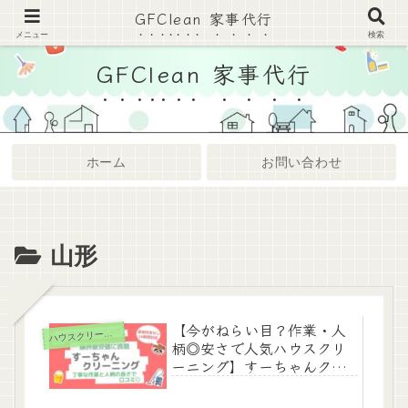
GFClean 家事代行
家事代行・ハウスクリーニングまとめサイト
メニュー
検索
GFClean 家事代行
ホーム
お問い合わせ
山形
【今がねらい目？作業・人
ハ
ウスクリーニング
柄◎安さで人気ハウスクリ
ーニング】すーちゃんクリ
ーニング