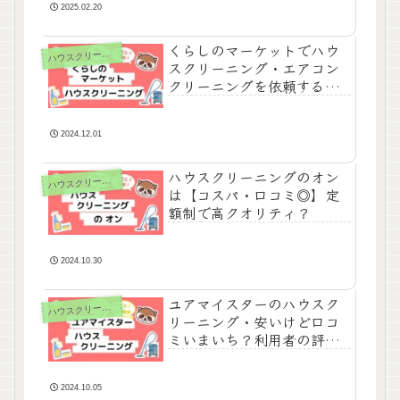
2025.02.20
くらしのマーケットでハウ
ハ
ウスクリーニング
スクリーニング・エアコン
クリーニングを依頼するの
はアリ？
2024.12.01
ハウスクリーニングのオン
ハ
ウスクリーニング
は【コスパ・口コミ◎】定
額制で高クオリティ？
2024.10.30
ユアマイスターのハウスク
ハ
ウスクリーニング
リーニング・安いけど口コ
ミいまいち？利用者の評価
と料金まとめ
2024.10.05