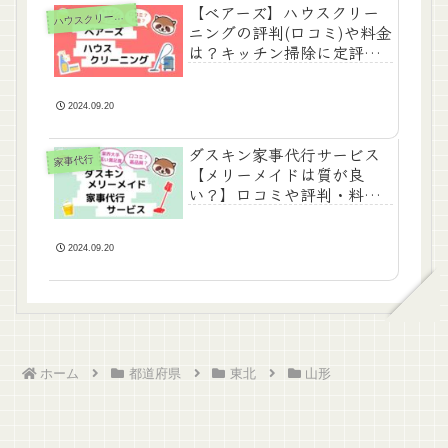
【ベアーズ】ハウスクリー
ハ
ウスクリーニング
ニングの評判(口コミ)や料金
は？キッチン掃除に定評あ
り！
2024.09.20
ダスキン家事代行サービス
家事代行
【メリーメイドは質が良
い？】口コミや評判・料金
などまとめ
2024.09.20
ホーム
都道府県
東北
山形