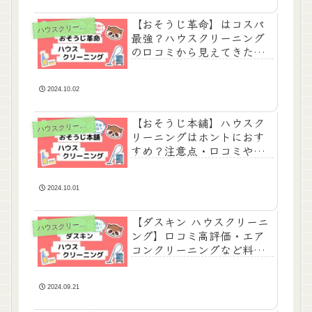
【おそうじ革命】はコスパ
ハ
ウスクリーニング
最強？ハウスクリーニング
の口コミから見えてきたこ
と・料金比較・注意点など
2024.10.02
【おそうじ本舗】ハウスク
ハ
ウスクリーニング
リーニングはホントにおす
すめ？注意点・口コミや評
判・料金まとめ
2024.10.01
【ダスキン ハウスクリーニ
ハ
ウスクリーニング
ング】口コミ高評価・エア
コンクリーニングなど料金
は？
2024.09.21