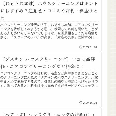
【おそうじ本舗】ハウスクリーニングはホント
におすすめ？注意点・口コミや評判・料金まと
め
ハウスクリーニング業界の大手、おそうじ本舗。エアコンクリー
ニングを依頼してみようかと思い、検索して名前を聞いたことが
ある人も多いんじゃないでしょうか。全国展開もしており店舗も
多く、「スタッフのレベルの高さ」「対応の良さ」に関する口コ
ミもあり...
2024.10.01
【ダスキン ハウスクリーニング】口コミ高評
価・エアコンクリーニングなど料金は？
エアコンクリーニングをはじめ、浴室など家中さまざまなところ
のクリーニングに人気の「ダスキンのハウスクリーニング」。家
中まとめて依頼できるので、引越しの際や大掃除にもぴったりで
す。調べてみると、料金は少し高めですがサービスやスタッフの
レベルは...
2024.09.21
【ベアーズ】ハウスクリーニングの評判(口コ