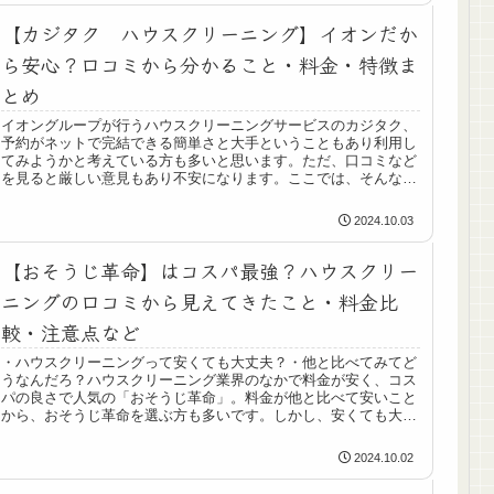
【カジタク ハウスクリーニング】イオンだか
ら安心？口コミから分かること・料金・特徴ま
とめ
イオングループが行うハウスクリーニングサービスのカジタク、
予約がネットで完結できる簡単さと大手ということもあり利用し
てみようかと考えている方も多いと思います。ただ、口コミなど
を見ると厳しい意見もあり不安になります。ここでは、そんな
「カジタク...
2024.10.03
【おそうじ革命】はコスパ最強？ハウスクリー
ニングの口コミから見えてきたこと・料金比
較・注意点など
・ハウスクリーニングって安くても大丈夫？・他と比べてみてど
うなんだろ？ハウスクリーニング業界のなかで料金が安く、コス
パの良さで人気の「おそうじ革命」。料金が他と比べて安いこと
から、おそうじ革命を選ぶ方も多いです。しかし、安くても大丈
夫なの？...
2024.10.02