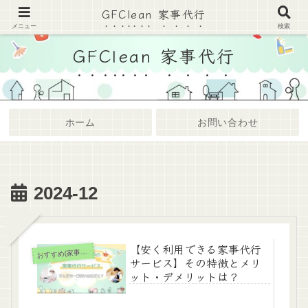
GFClean 家事代行
家事代行・ハウスクリーニングまとめサイト
メニュー
検索
GFClean 家事代行
ホーム
お問い合わせ
2024-12
【安く利用できる家事代行
お
すすめ(家事代行)
サービス】その特徴とメリ
ット・デメリットは？