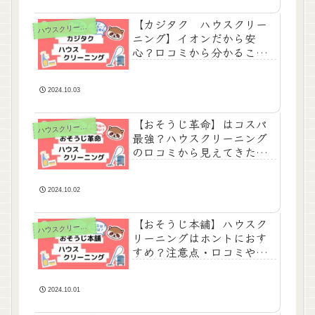
【カジタク ハウスクリー
ハ
ウスクリーニング
ニング】イオンだから安
心？口コミから分かるこ
と・料金・特徴まとめ
2024.10.03
【おそうじ革命】はコスパ
ハ
ウスクリーニング
最強？ハウスクリーニング
の口コミから見えてきたこ
と・料金比較・注意点など
2024.10.02
【おそうじ本舗】ハウスク
ハ
ウスクリーニング
リーニングはホントにおす
すめ？注意点・口コミや評
判・料金まとめ
2024.10.01