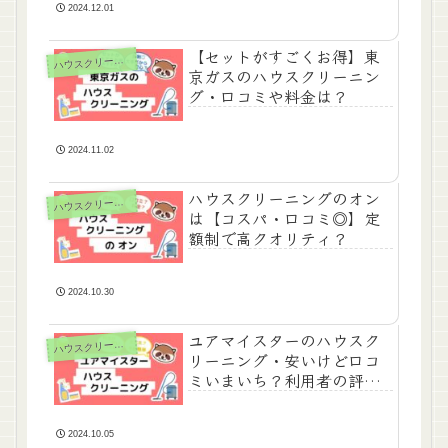
2024.12.01
【セットがすごくお得】東
ハ
ウスクリーニング
京ガスのハウスクリーニン
グ・口コミや料金は？
2024.11.02
ハウスクリーニングのオン
ハ
ウスクリーニング
は【コスパ・口コミ◎】定
額制で高クオリティ？
2024.10.30
ユアマイスターのハウスク
ハ
ウスクリーニング
リーニング・安いけど口コ
ミいまいち？利用者の評価
と料金まとめ
2024.10.05