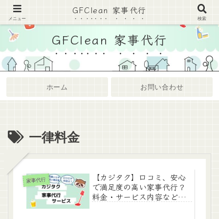
GFClean 家事代行
家事代行・ハウスクリーニングまとめサイト
メニュー
検索
GFClean 家事代行
ホーム
お問い合わせ
一律料金
【カジタク】口コミ、安心
家事代行
で満足度の高い家事代行？
料金・サービス内容など
は？