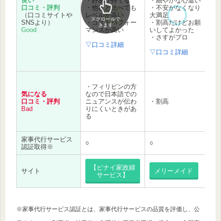
良い
・好感が持てる
・細やかな心遣い
い
口コミ・評判
・他社と比べても
・不安がなくなり
・
（口コミサイトや
レベルが高い
大満足
制
スクロールで
SNSより）
・コストパフォー
・割高だけどお願
・
きます
Good
マンスが高い
いしてよかった
お
・さすがプロ
・
▽口コミ詳細
が
▽口コミ詳細
▽
・フィリピンの方
・
気になる
なので日本語での
が
口コミ・評判
ニュアンスが伝わ
・割高
易
Bad
りにくいときがあ
く
る
家事代行サービス
○
○
〇
認証取得※
【ピナイ家政婦
サイト
メリーメイド
サービス】
※家事代行サービス認証とは、家事代行サービスの品質を評価し、公