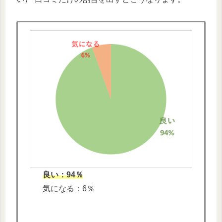
良い：94％
気になる：6％