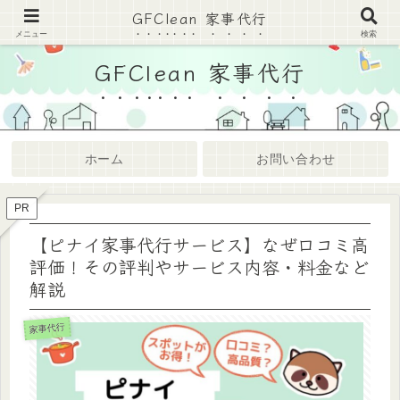
GFClean 家事代行
家事代行・ハウスクリーニングまとめサイト
メニュー
検索
GFClean 家事代行
ホーム
お問い合わせ
PR
【ピナイ家事代行サービス】なぜ口コミ高
評価！その評判やサービス内容・料金など
解説
家事代行