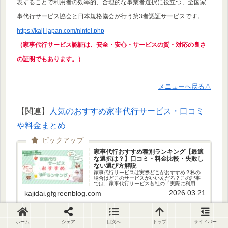
表することで利用者の効率的、合理的な事業者選択に役立つ、全国家
事代行サービス協会と日本規格協会が行う第3者認証サービスです。
https://kaji-japan.com/nintei.php
（家事代行サービス認証は、
安全・安心・サービスの質・対応の良さ
の証明でもあります。）
メニューへ戻る△
【関連】
人気のおすすめ家事代行サービス・口コミ
や料金まとめ
家事代行おすすめ種別ランキング【最適
な選択は？】口コミ・料金比較・失敗し
ない選び方解説
家事代行サービスは実際どこがおすすめ？私の
場合はどこのサービスがいいんだろ？この記事
では、家事代行サービス各社の「実際に利用し
た感想（口コミ）」「料金」「サービス内容」
2026.03.21
kajidai.gfgreenblog.com
を比較し、その結果から、「おすすめの家事代
行サービス11社」と「種別ラン...
ホーム
シェア
目次へ
トップ
サイドバー