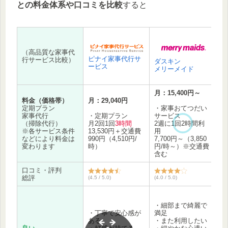
との料金体系や口コミを比較
すると
（高品質な家事代
ピナイ家事代行サ
行サービス比較）
ダスキン
ービス
ア
メリーメイド
月：15,400円～
月
料金（価格帯）
月：29,040円
定期プラン
・家事おてつだい
・
家事代行
・定期プラン
サービス
り
（掃除代行）
月2回1回
3時間
2週に1回2時間利
月
※各サービス条件
13,530円＋交通費
用
時
などにより料金は
990円（4,510円/
7,700円～（3,850
（
変わります
時）
円/時～）※交通費
交
含む
口コミ・評判
総評
(4.5 / 5.0)
(4.0 / 5.0)
(4.
・
・細部まで綺麗で
グ
・丁寧で安心感が
満足
対
ある
・また利用したい
・